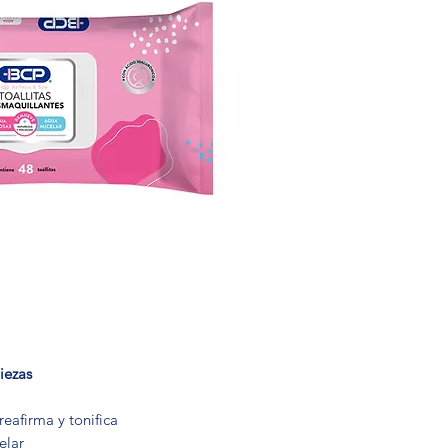
iezas
reafirma y tonifica
elar