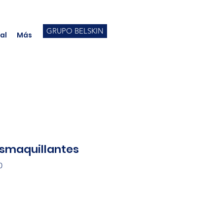
GRUPO BELSKIN
al
Más
esmaquillantes
0