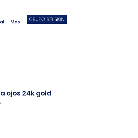
GRUPO BELSKIN
al
Más
a ojos 24k gold
7