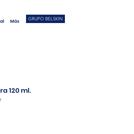
GRUPO BELSKIN
al
Más
ra 120 ml.
7