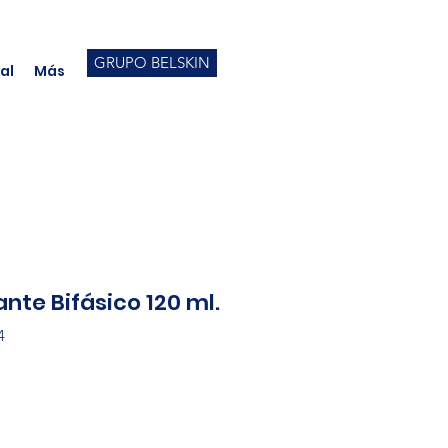
GRUPO BELSKIN
al
Más
nte Bifásico 120 ml.
4